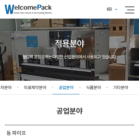
KR
적용분야
웰컴팩 포장기계는 다양한 산업분야에서 사용되고 있습니다.
전자분야
의료제약분야
공업분야
식품분야
기타분야
공업분야
동 파이프