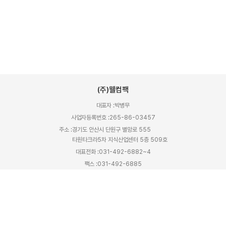
(주)웰컴팩
대표자 :
박병무
사업자등록번호 :
265-86-03457
주소 :
경기도 안산시 단원구 별망로 555
타원타크라5차 지식산업센터 5층 509호
대표전화 :
031-492-6882~4
팩스 :
031-492-6885
대표메일 :
welcome@welcomepacker.com
입금계좌 :
기업은행 451-078150-04-018
예금주 :
주식회사 웰컴팩