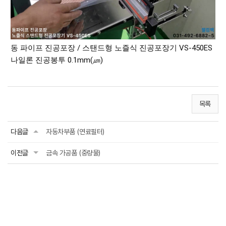
동 파이프 진공포장 / 스탠드형 노즐식 진공포장기 VS-450ES
나일론 진공봉투 0.1mm(㎛)
목록
다음글
자동차부품 (연료필터)
이전글
금속 가공품 (중량물)