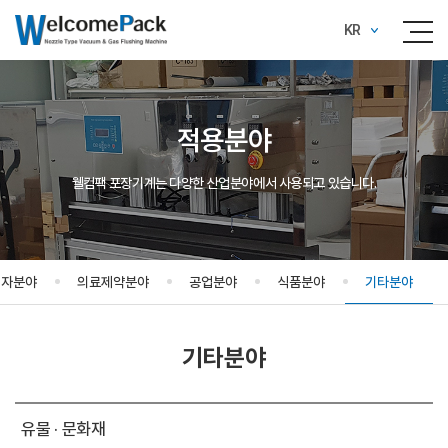
KR
적용분야
웰컴팩 포장기계는 다양한 산업분야에서 사용되고 있습니다.
전자분야
의료제약분야
공업분야
식품분야
기타분야
기타분야
유물 · 문화재