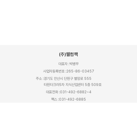
(주)웰컴팩
대표자 :
박병무
사업자등록번호 :
265-86-03457
주소 :
경기도 안산시 단원구 별망로 555
타원타크라5차 지식산업센터 5층 509호
대표전화 :
031-492-6882~4
팩스 :
031-492-6885
대표메일 :
welcome@welcomepacker.com
입금계좌 :
기업은행 451-078150-04-018
예금주 :
주식회사 웰컴팩