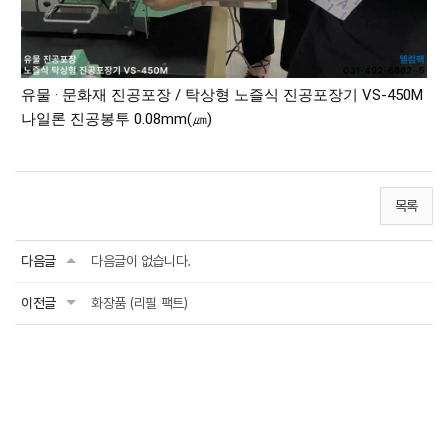
유물 · 문화재 
진공포장 / 탁상형 노즐식 진공포장기 VS-450M
나일론 진공봉투 0.08mm(㎛)
목록
다음글
다음글이 없습니다.
이전글
화장품 (리필 팩트)