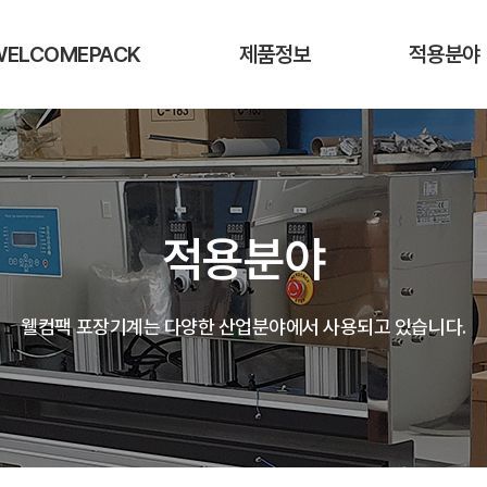
WELCOMEPACK
제품정보
적용분야
노즐식 진공포장이란
노즐식 진공포장기
전기전자분
컨트롤박스 기능
챔버식 진공포장기
의료제약분
적용분야
식 진공포장기 적용분야
비닐접착기
공업분야
타사제품 비교표
진공성형포장기
식품분야
웰컴팩 포장기계는 다양한 산업분야에서 사용되고 있습니다.
진공스킨포장기
기타분야
주문제작 진공포장기
포장자재