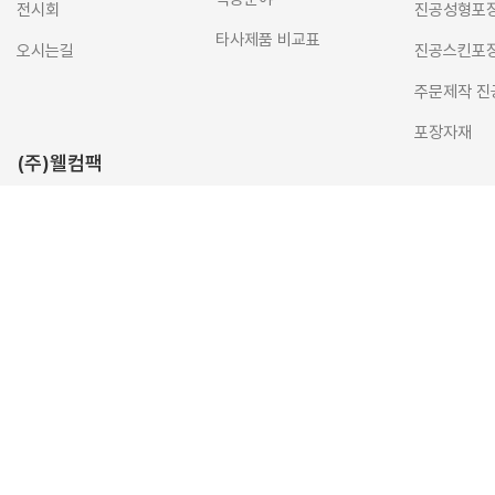
전시회
진공성형포
타사제품 비교표
오시는길
진공스킨포
주문제작 진
포장자재
(주)웰컴팩
대표자 :
박병무
사업자등록번호 :
265-86-03457
주소 :
경기도 안산
타원타크라5
대표전화 :
031-492-6882~4
팩스 :
031-492-6885
대표메일 :
we
입금계좌 :
기업은행 451-078150-04-018
예금주 :
주식회사 웰컴팩
Copyright © 2022 웰컴팩. All Rights Reserved.
Designed b