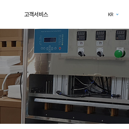
고객서비스
KR
야
공지사항
야
제품문의
A/S 문의
자료실
설치사용법
소모품 교체방법
담당자 연락망