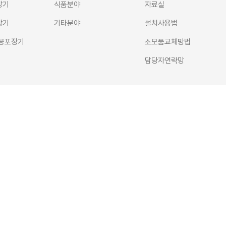
장기
식품분야
자료실
장기
기타분야
설치사용법
공포장기
소모품교체방법
담당자연락망
시 단원구 별망로 555
차 지식산업센터 5층 509호
lcome@welcomepacker.com
y Website.co.kr