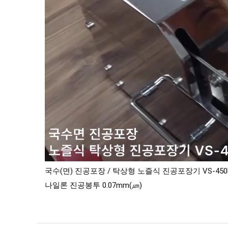
국수(면) 진공포장 / 탁상형 노즐식 진공포장기 VS-450
나일론 진공봉투 0.07mm(㎛)