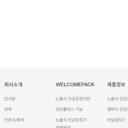
회사소개
WELCOMEPACK
제품정보
인사말
노즐식 진공포장이란
노즐식 진공
연혁
컨트롤박스 기능
챔버식 진공
인증서/특허
노즐식 진공포장기
비닐접착기
적용분야